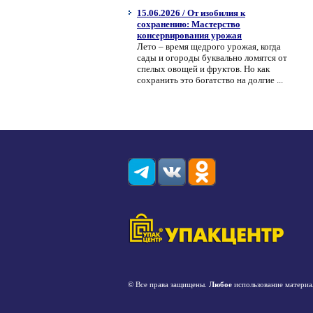
15.06.2026 / От изобилия к
сохранению: Мастерство
консервирования урожая
Лето – время щедрого урожая, когда
сады и огороды буквально ломятся от
спелых овощей и фруктов. Но как
сохранить это богатство на долгие ...
© Все права защищены.
Любое
использование материа