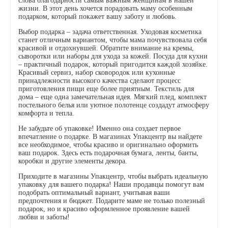
слова благодарности самым важным женщинам в нашей
жизни. В этот день хочется порадовать маму особенным
подарком, который покажет вашу заботу и любовь.
Выбор подарка – задача ответственная. Уходовая косметика
станет отличным вариантом, чтобы мама почувствовала себя
красивой и отдохнувшей. Обратите внимание на кремы,
сыворотки или наборы для ухода за кожей. Посуда для кухни
– практичный подарок, который пригодится каждой хозяйке.
Красивый сервиз, набор сковородок или кухонные
принадлежности высокого качества сделают процесс
приготовления пищи еще более приятным. Текстиль для
дома – еще одна замечательная идея. Мягкий плед, комплект
постельного белья или уютное полотенце создадут атмосферу
комфорта и тепла.
Не забудьте об упаковке! Именно она создает первое
впечатление о подарке. В магазинах Упакцентр вы найдете
все необходимое, чтобы красиво и оригинально оформить
ваш подарок. Здесь есть подарочная бумага, ленты, банты,
коробки и другие элементы декора.
Приходите в магазины Упакцентр, чтобы выбрать идеальную
упаковку для вашего подарка! Наши продавцы помогут вам
подобрать оптимальный вариант, учитывая ваши
предпочтения и бюджет. Подарите маме не только полезный
подарок, но и красиво оформленное проявление вашей
любви и заботы!