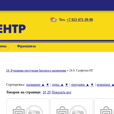
Тел.
+7 923 471-39-90
ины
Франшиза
24. Бумажная продукция бытового назначения
» 24.4. Салфетки НГ
Сортировка:
название ▲
▼
|
цена ▲
▼
|
продажи ▲
▼
|
новинки 
Товаров на странице:
10
20
Показать все