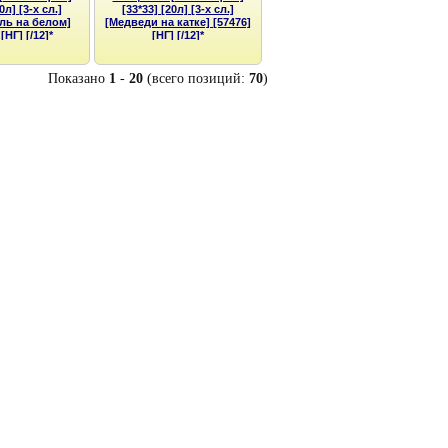
0л] [3-х сл.]
[33*33] [20л] [3-х сл.]
ель на белом]
[Медведи на катке] [57476]
[НГ] [/12]*
[НГ] [/12]*
Показано
1
-
20
(всего позиций:
70
)