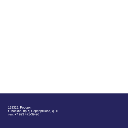
129323, Россия,
г. Москва, пр-д. Серебрякова, д. 11,
тел.
+7 923 471-39-90