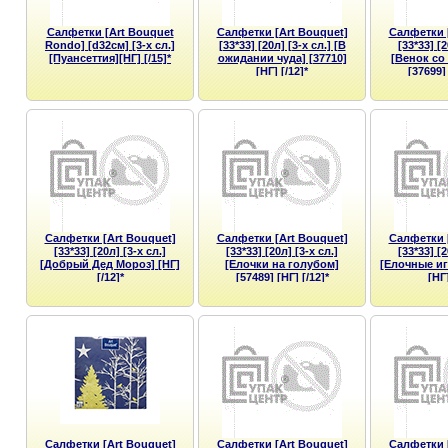
Салфетки [Art Bouquet
Салфетки [Art Bouquet]
Салфетки 
Rondo] [d32см] [3-х сл.]
[33*33] [20л] [3-х сл.] [В
[33*33] [2
[Пуансеттия][НГ] [/15]*
ожидании чуда] [37710]
[Венок со
[НГ] [/12]*
[37699] 
Салфетки [Art Bouquet]
Салфетки [Art Bouquet]
Салфетки 
[33*33] [20л] [3-х сл.]
[33*33] [20л] [3-х сл.]
[33*33] [2
[Добрый Дед Мороз] [НГ]
[Елочки на голубом]
[Елочные иг
[/12]*
[57489] [НГ] [/12]*
[НГ]
Салфетки [Art Bouquet]
Салфетки [Art Bouquet]
Салфетки 