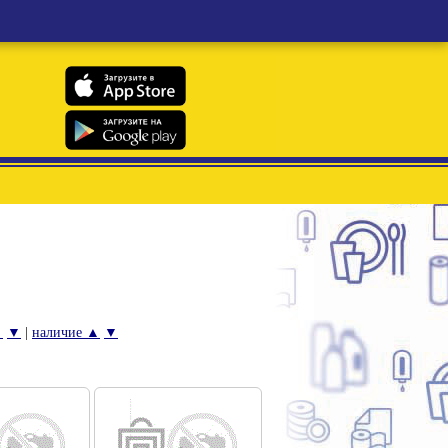
▲
▼
|
наличие ▲
▼