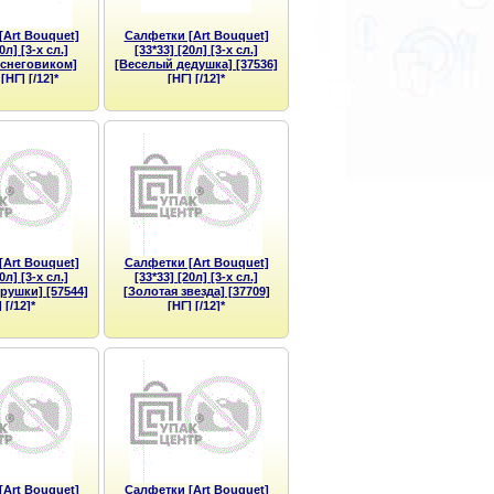
[Art Bouquet]
Салфетки [Art Bouquet]
0л] [3-х сл.]
[33*33] [20л] [3-х сл.]
 снеговиком]
[Веселый дедушка] [37536]
[НГ] [/12]*
[НГ] [/12]*
[Art Bouquet]
Салфетки [Art Bouquet]
0л] [3-х сл.]
[33*33] [20л] [3-х сл.]
рушки] [57544]
[Золотая звезда] [37709]
 [/12]*
[НГ] [/12]*
[Art Bouquet]
Салфетки [Art Bouquet]