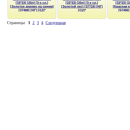
[33*33] [20л] [3-х сл.]
[33*33] [20л] [3-х сл.]
[33*33] [2
[Золотое дерево на синем]
[Золотой лес] [37716] [НГ]
[Красная 
[37488] [НГ] [/12]*
[/12]*
[57496] 
Страницы:
1
2
3
4
Следующая