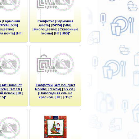
 [Гармония
Салфетка [Гармония
24*24] [50л]
цвета] [24*24] [50л]
оцветие]
[многоцветие] [Сказочные
я почта] [НГ]
гномы] [НГ] [/60]*
/60]*
[Art Bouquet
Салфетки [Art Bouquet
2см] [3-х сл.]
Rondo] [d32см] [3-х сл.]
й венок] [НГ]
[Новогодняя ель на
/15]*
красном] [НГ] [/15]*