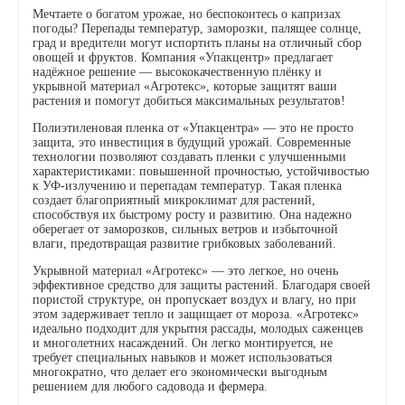
Мечтаете о богатом урожае, но беспокоитесь о капризах
погоды? Перепады температур, заморозки, палящее солнце,
град и вредители могут испортить планы на отличный сбор
овощей и фруктов. Компания «Упакцентр» предлагает
надёжное решение — высококачественную плёнку и
укрывной материал «Агротекс», которые защитят ваши
растения и помогут добиться максимальных результатов!
Полиэтиленовая пленка от «Упакцентра» — это не просто
защита, это инвестиция в будущий урожай. Современные
технологии позволяют создавать пленки с улучшенными
характеристиками: повышенной прочностью, устойчивостью
к УФ-излучению и перепадам температур. Такая пленка
создает благоприятный микроклимат для растений,
способствуя их быстрому росту и развитию. Она надежно
оберегает от заморозков, сильных ветров и избыточной
влаги, предотвращая развитие грибковых заболеваний.
Укрывной материал «Агротекс» — это легкое, но очень
эффективное средство для защиты растений. Благодаря своей
пористой структуре, он пропускает воздух и влагу, но при
этом задерживает тепло и защищает от мороза. «Агротекс»
идеально подходит для укрытия рассады, молодых саженцев
и многолетних насаждений. Он легко монтируется, не
требует специальных навыков и может использоваться
многократно, что делает его экономически выгодным
решением для любого садовода и фермера.